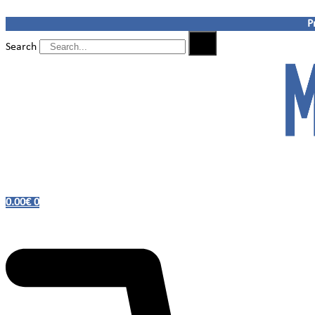
Ir
P
al
contenido
Search
0.00
€
0